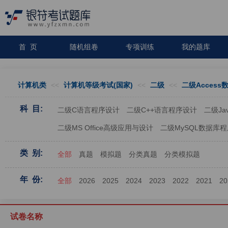
首 页
随机组卷
专项训练
我的题库
计算机类
<<
计算机等级考试(国家)
<<
二级
<<
二级Acces
科 目:
二级C语言程序设计
二级C++语言程序设计
二级J
二级MS Office高级应用与设计
二级MySQL数据库
类 别:
全部
真题
模拟题
分类真题
分类模拟题
年 份:
全部
2026
2025
2024
2023
2022
2021
20
试卷名称