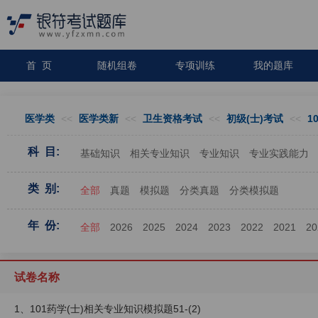
首 页
随机组卷
专项训练
我的题库
医学类
<<
医学类新
<<
卫生资格考试
<<
初级(士)考试
<<
1
科 目:
基础知识
相关专业知识
专业知识
专业实践能力
类 别:
全部
真题
模拟题
分类真题
分类模拟题
年 份:
全部
2026
2025
2024
2023
2022
2021
20
试卷名称
1、101药学(士)相关专业知识模拟题51-(2)