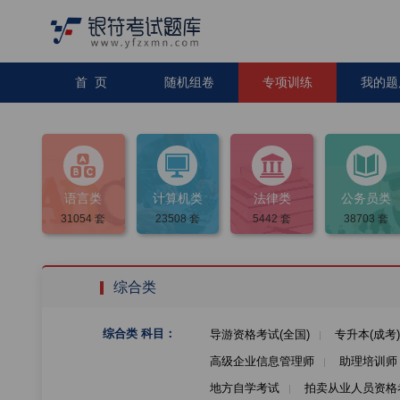
首 页
随机组卷
专项训练
我的题




语言类
计算机类
法律类
公务员类
31054
套
23508
套
5442
套
38703
套
综合类
综合类
科目：
导游资格考试(全国)
专升本(成考)
高级企业信息管理师
助理培训师
地方自学考试
拍卖从业人员资格