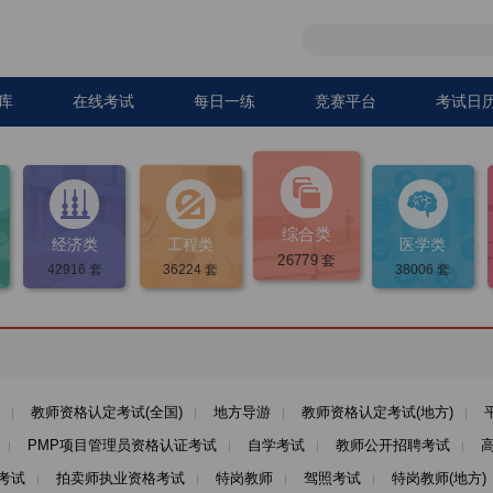
库
在线考试
每日一练
竞赛平台
考试日




综合类
经济类
工程类
医学类
26779
套
42916
套
36224
套
38006
套
教师资格认定考试(全国)
地方导游
教师资格认定考试(地方)
PMP项目管理员资格认证考试
自学考试
教师公开招聘考试
考试
拍卖师执业资格考试
特岗教师
驾照考试
特岗教师(地方)