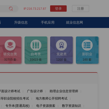

登录
注册
IP:216.73.217.87
历
升级信息
手机应用
就业信息网




研究生类
自考类
党建类
新职业
32705
套
10415
套
1200
套
160
套
平面设计师考试
广告设计师
助理企业信息管理师
高等职业院校招生考试
地方教师公开招聘考试
专升本(普通高校)
电子资源搜索
数字资源知识