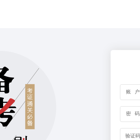
账 户
密 码
验证