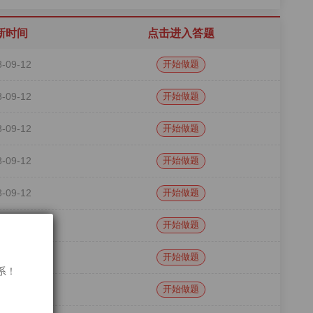
新时间
点击进入答题
8-09-12
开始做题
8-09-12
开始做题
8-09-12
开始做题
8-09-12
开始做题
8-09-12
开始做题
8-09-12
开始做题
8-09-12
开始做题
联系！
8-09-12
开始做题