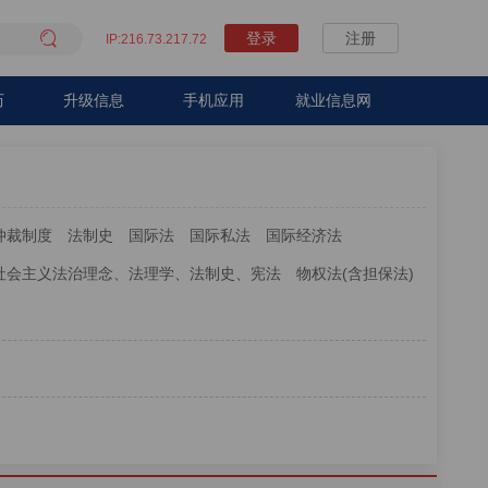

登录
注册
IP:216.73.217.72
历
升级信息
手机应用
就业信息网
仲裁制度
法制史
国际法
国际私法
国际经济法
社会主义法治理念、法理学、法制史、宪法
物权法(含担保法)