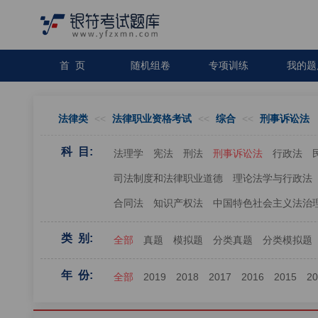
首 页
随机组卷
专项训练
我的题
法律类
<<
法律职业资格考试
<<
综合
<<
刑事诉讼法
科 目:
法理学
宪法
刑法
刑事诉讼法
行政法
司法制度和法律职业道德
理论法学与行政法
合同法
知识产权法
中国特色社会主义法治
类 别:
全部
真题
模拟题
分类真题
分类模拟题
年 份:
全部
2019
2018
2017
2016
2015
2