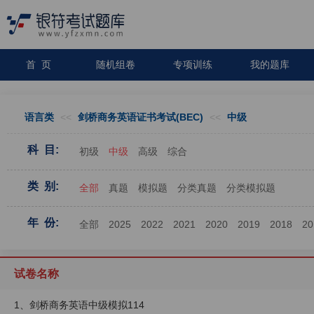
首 页
随机组卷
专项训练
我的题库
语言类
<<
剑桥商务英语证书考试(BEC)
<<
中级
科 目:
初级
中级
高级
综合
类 别:
全部
真题
模拟题
分类真题
分类模拟题
年 份:
全部
2025
2022
2021
2020
2019
2018
20
试卷名称
1、剑桥商务英语中级模拟114